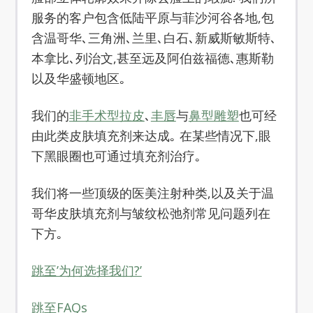
服务的客户包含低陆平原与菲沙河谷各地,包
含温哥华､三角洲､兰里､白石､新威斯敏斯特､
本拿比､列治文,甚至远及阿伯兹福德､惠斯勒
以及华盛顿地区｡
我们的
非手术型拉皮
､
丰唇
与
鼻型雕塑
也可经
由此类皮肤填充剂来达成｡ 在某些情况下,眼
下黑眼圈也可通过填充剂治疗｡
我们将一些顶级的医美注射种类,以及关于温
哥华皮肤填充剂与皱纹松弛剂常见问题列在
下方｡
跳至’为何选择我们?’
跳至FAQs