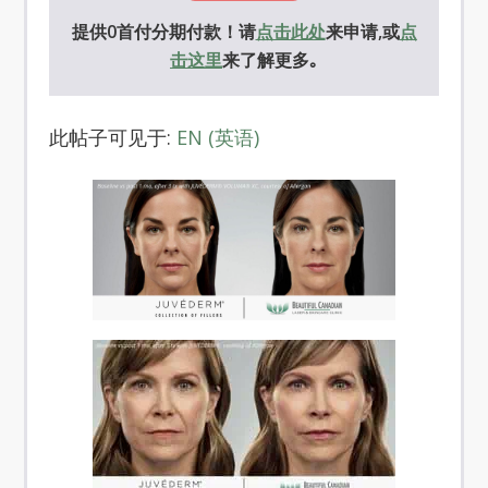
提供0首付分期付款！请
点击此处
来申请,或
点
击这里
来了解更多｡
此帖子可见于:
EN
(
英语
)