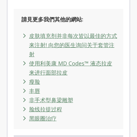
請見更多我們其他的網站:
皮肤填充剂并非每次皆以最佳的方式
来注射! 向您的医生询问关于套管注
射
使用利美康 MD Codes™ 液态拉皮
来进行面部拉皮
瘦脸
丰唇
非手术型鼻梁雕塑
脸线拉提过程
黑眼圈治疗